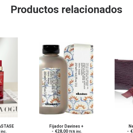
Productos relacionados
ASTASE
Fijador Davines +
N
S
AÑADIR AL CARRITO
€
28,00
€
 inc.
IVA inc.