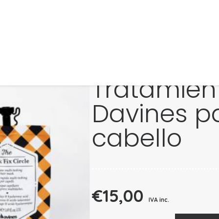
Tratamien
Davines pa
cabello
€
15,00
IVA inc.