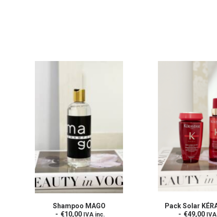
Shampoo MAGO
Pack Solar KÉR
LEER MÁS
LEER MÁ
€
10,00
€
49,00
IVA inc.
IVA