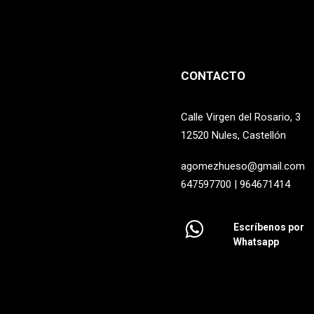
CONTACTO
Calle Virgen del Rosario, 3
12520 Nules, Castellón
agomezhueso@gmail.com
647597700 | 964671414
Escríbenos por
Whatsapp