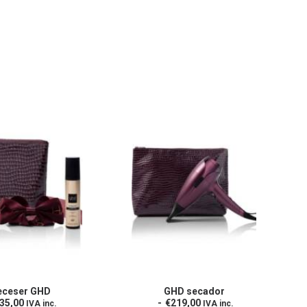
eceser GHD
GHD secador
LEER MÁS
LEER MÁS
35,00
€
219,00
IVA inc.
IVA inc.